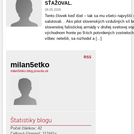
SŤAŽOVAL.
08.05.2026
Tento človek keď išiel – tak sa mu všetci najvyšší 
salutovali… Ako pilot slovenských vzdušných síl
slovenskej fašistickej armády v druhej svetovej vo
východnom fronte po 9-tich potvrdených zostreloch,
vôbec netešili, sa rozhodol a [...]
RSS
milan5etko
milan5etko.blog.pravda.sk
Štatistiky blogu
Počet článkov: 42
Celková čítanosť: 112441x