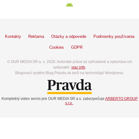
Kontakty
Reklama
Otázky a odpovede
Podmienky používania
Cookies
GDPR
© OUR MEDIA SR a. s. 2026. Autorské práva sú vyhradené a vykonáva ich
vydavateľ,
viac info
.
Blogovací systém Blog.Pravda.sk beží na technológií Wordpress.
Kompletný video servis pre OUR MEDIA SR a.s. zabezpečuje
ARBERTO GROUP
s.r.o.
.