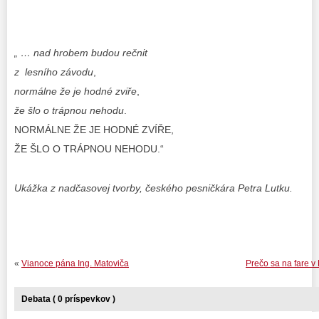
„ … nad hrobem budou rečnit
z lesního závodu
,
normálne že je hodné zviře
,
že šlo o trápnou nehodu
.
NORMÁLNE ŽE JE HODNÉ ZVÍŘE,
ŽE ŠLO O TRÁPNOU NEHODU.“
Ukážka z nadčasovej tvorby, českého pesničkára Petra Lutku.
«
Vianoce pána Ing. Matoviča
Prečo sa na fare v 
Debata ( 0 príspevkov )