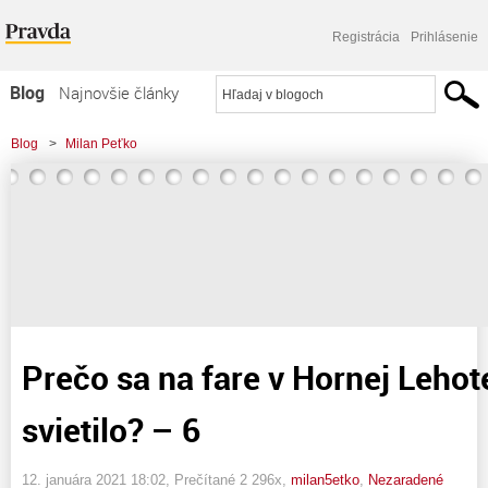
Registrácia
Prihlásenie
Blog
Najnovšie články
Najčítanejšie články
Blog
>
Milan Peťko
Najkomentovanejšie články
>
Prečo sa na fare v Hornej Lehote dlho do noci svietilo? - 6
Zoznam blogov
Komerčné blogy
Prečo sa na fare v Hornej Lehot
svietilo? – 6
12. januára 2021 18:02
, Prečítané 2 296x,
milan5etko
,
Nezaradené