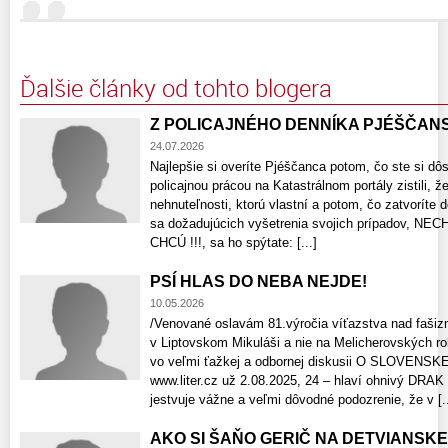
Ďalšie články od tohto blogera
Z POLICAJNÉHO DENNÍKA PJÉŠČAN
24.07.2026
Najlepšie si overíte Pjéščanca potom, čo ste si dô
policajnou prácou na Katastrálnom portály zistili, 
nehnuteľnosti, ktorú vlastní a potom, čo zatvorít
sa dožadujúcich vyšetrenia svojich prípadov,
CHCÚ !!!, sa ho spýtate: [...]
PSÍ HLAS DO NEBA NEJDE!
10.05.2026
/Venované oslavám 81.výročia víťazstva nad faš
v Liptovskom Mikuláši a nie na Melicherovských ro
vo veľmi ťažkej a odbornej diskusii O SLOVENS
www.liter.cz už 2.08.2025, 24 – hlaví ohnivý DR
jestvuje vážne a veľmi dôvodné podozrenie, že v [..
AKO SI ŠAŇO GERIČ NA DETVIANSKEJ